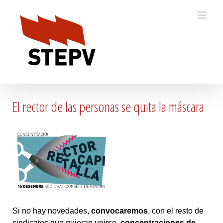
Skip
to
content
El rector de las personas se quita la máscara
Si no hay novedades,
convocaremos
, con el resto de
sindicatos que quieran unirse,
concentraciones de