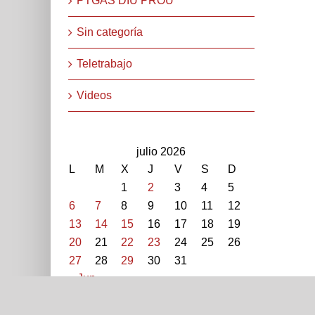
PTGAS DIU PROU
Sin categoría
Teletrabajo
Videos
julio 2026
L
M
X
J
V
S
D
1
2
3
4
5
6
7
8
9
10
11
12
13
14
15
16
17
18
19
STEPV-Iv Universitat Politècnica de València. Cami de V
20
21
22
23
24
25
26
extern: 96 387 70 46 - 96 387 91 49 Extensions: 7704
27
28
29
30
31
« Jun