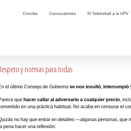
Search
for:
Concilia
Convocatòries
El Teletreball a la UPV
Respeto y normas para todas
En el último Consejo de Gobierno
se nos insultó, interrumpió
Parece que
hacer callar al adversario a cualquier precio
, inc
convertido en una práctica habitual. No acaba en censurar el co
Quizás no hay que entrar en detalles —algunas personas, que 
la pena hacer una reflexión: