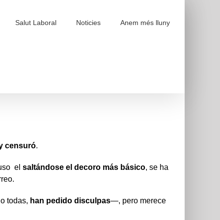
Salut Laboral
Noticies
Anem més lluny
 y censuró
.
luso el
saltándose
el
decoro
más
básico
, se ha
rreo.
no todas,
han pedido disculpas
—, pero merece