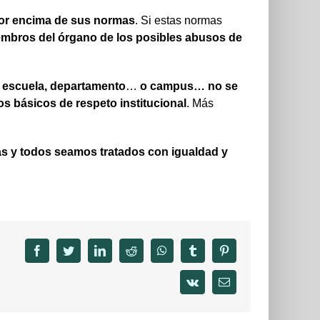
por encima de sus normas
. Si estas normas
iembros del órgano de
los posibles abusos de
 escuela, departamento
…
o campus… no se
ios básicos de respeto
institucional
. Más
as y todos seamos tratados con igualdad y
facebook
twitter
linkedin
reddit
whatsapp
tumblr
pinterest
vk
Email