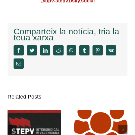
@upv-stepv.bsky.social
Comparteix la notícia, tria la
teua xarxa
facebook
twitter
linkedin
reddit
whatsapp
tumblr
pinterest
vk
Email
Related Posts