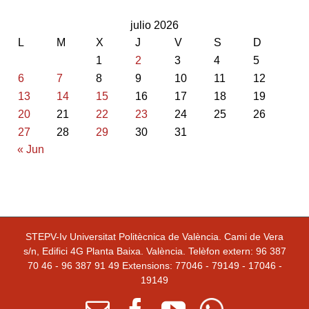
julio 2026
L
M
X
J
V
S
D
1
2
3
4
5
6
7
8
9
10
11
12
13
14
15
16
17
18
19
20
21
22
23
24
25
26
27
28
29
30
31
« Jun
STEPV-Iv Universitat Politècnica de València. Cami de Vera
s/n, Edifici 4G Planta Baixa. València. Telèfon extern: 96 387
70 46 - 96 387 91 49 Extensions: 77046 - 79149 - 17046 -
19149