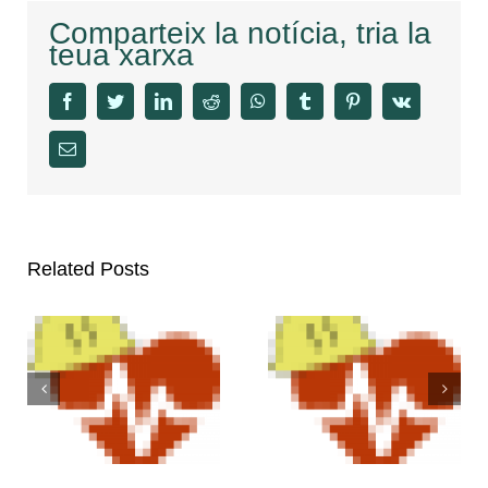
Comparteix la notícia, tria la
teua xarxa
facebook
twitter
linkedin
reddit
whatsapp
tumblr
pinterest
vk
Email
Related Posts