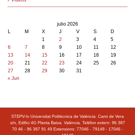
julio 2026
L
M
X
J
V
S
D
1
2
3
4
5
6
7
8
9
10
11
12
13
14
15
16
17
18
19
20
21
22
23
24
25
26
27
28
29
30
31
« Jun
STEPV-Iv Universitat Politècnica de València. Cami de Vera
s/n, Edifici 4G Planta Baixa. València. Telèfon extern: 96 387
70 46 - 96 387 91 49 Extensions: 77046 - 79149 - 17046 -