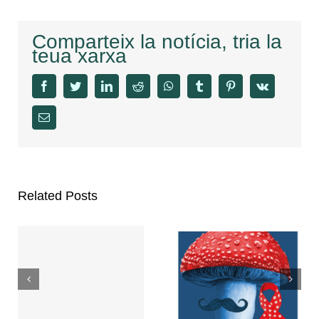
Comparteix la notícia, tria la
teua xarxa
facebook
twitter
linkedin
reddit
whatsapp
tumblr
pinterest
vk
Email
Related Posts