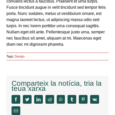
convallis lectus a faucibus. Praesent et urna turpis.
Fusce tincidunt augue in velit tincidunt sed tempor felis
porta. Nunc sodales, metus ut vestibulum ornare, est
magna laoreet lectus, ut adipiscing massa odio sed
turpis. In nec lorem porttitor urna consequat sagittis.
Nullam eget elit ante. Pellentesque justo urna, semper
nec faucibus sit amet, aliquam at mi. Maecenas eget
diam nec mi dignissim pharetra.
Tags:
Design
Comparteix la notícia, tria la
teua xarxa
facebook
twitter
linkedin
reddit
whatsapp
tumblr
pinterest
vk
Email