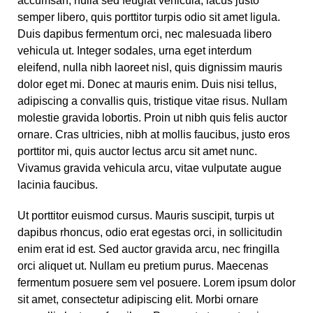
accumsan, nulla sed feugiat vehicula, lacus justo
semper libero, quis porttitor turpis odio sit amet ligula.
Duis dapibus fermentum orci, nec malesuada libero
vehicula ut. Integer sodales, urna eget interdum
eleifend, nulla nibh laoreet nisl, quis dignissim mauris
dolor eget mi. Donec at mauris enim. Duis nisi tellus,
adipiscing a convallis quis, tristique vitae risus. Nullam
molestie gravida lobortis. Proin ut nibh quis felis auctor
ornare. Cras ultricies, nibh at mollis faucibus, justo eros
porttitor mi, quis auctor lectus arcu sit amet nunc.
Vivamus gravida vehicula arcu, vitae vulputate augue
lacinia faucibus.
Ut porttitor euismod cursus. Mauris suscipit, turpis ut
dapibus rhoncus, odio erat egestas orci, in sollicitudin
enim erat id est. Sed auctor gravida arcu, nec fringilla
orci aliquet ut. Nullam eu pretium purus. Maecenas
fermentum posuere sem vel posuere. Lorem ipsum dolor
sit amet, consectetur adipiscing elit. Morbi ornare