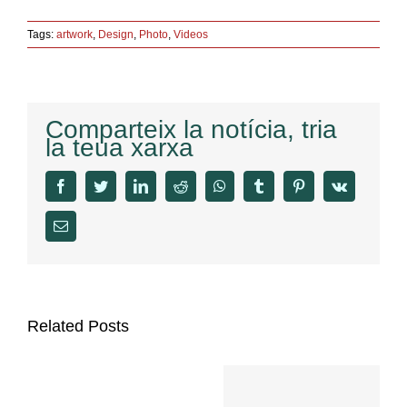
Tags:
artwork
,
Design
,
Photo
,
Videos
Comparteix la notícia, tria
la teua xarxa
facebook
twitter
linkedin
reddit
whatsapp
tumblr
pinterest
vk
Email
Related Posts