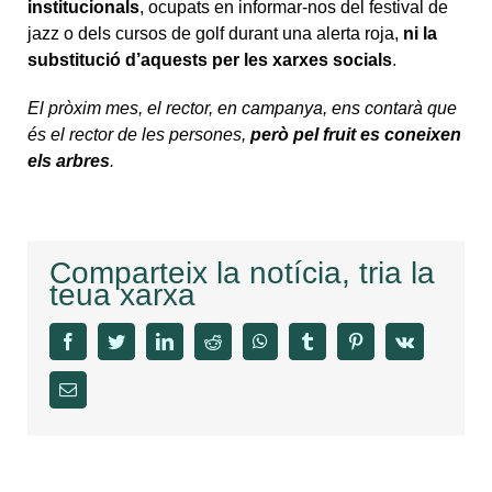
institucionals
, ocupats en informar-nos del festival de
jazz o dels cursos de golf durant una alerta roja,
ni la
substitució d’aquests per les xarxes socials
.
El pròxim mes, el rector, en campanya, ens contarà que
és el rector de les persones,
però pel fruit es coneixen
els arbres
.
Comparteix la notícia, tria la
teua xarxa
facebook
twitter
linkedin
reddit
whatsapp
tumblr
pinterest
vk
Email