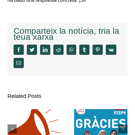
ha dado una respuesta concreta: ¡Sí!
Comparteix la notícia, tria la
teua xarxa
facebook
twitter
linkedin
reddit
whatsapp
tumblr
pinterest
vk
Email
Related Posts