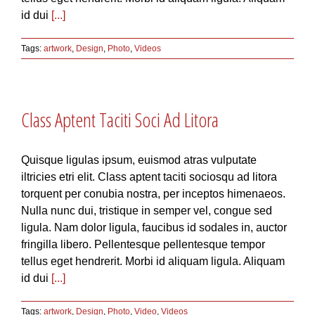
id dui
[...]
Tags:
artwork
,
Design
,
Photo
,
Videos
Class Aptent Taciti Soci Ad Litora
Quisque ligulas ipsum, euismod atras vulputate
iltricies etri elit. Class aptent taciti sociosqu ad litora
torquent per conubia nostra, per inceptos himenaeos.
Nulla nunc dui, tristique in semper vel, congue sed
ligula. Nam dolor ligula, faucibus id sodales in, auctor
fringilla libero. Pellentesque pellentesque tempor
tellus eget hendrerit. Morbi id aliquam ligula. Aliquam
id dui
[...]
Tags:
artwork
,
Design
,
Photo
,
Video
,
Videos