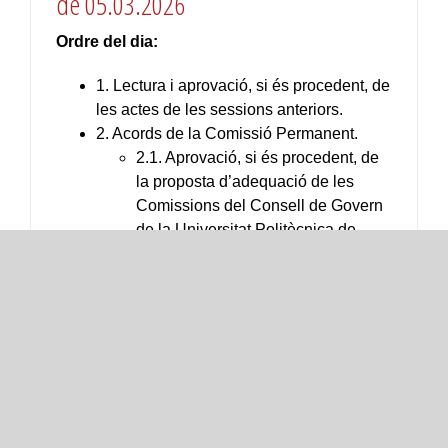
de 05.03.2026
Ordre del dia:
1. Lectura i aprovació, si és procedent, de
les actes de les sessions anteriors.
2. Acords de la Comissió Permanent.
2.1. Aprovació, si és procedent, de
la proposta d’adequació de les
Comissions del Consell de Govern
de la Universitat Politècnica de
València.
2.2. Aprovació, si és procedent, de
la proposta de Reglament de
revistes científiques de la
Universitat Politècnica de València.
2.3. Aprovació, si és procedent, de
la proposta de modificació
[…]