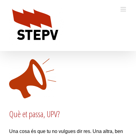
Skip
to
content
Què et passa, UPV?
Una cosa és que tu no vulgues dir res. Una altra, ben