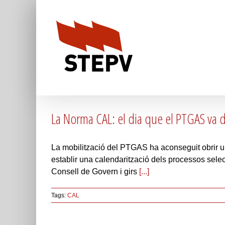
Skip
to
content
La Norma CAL: el dia que el PTGAS va de
La mobilització del PTGAS ha aconseguit obrir un
establir una calendarització dels processos select
Consell de Govern i girs
[...]
Tags:
CAL