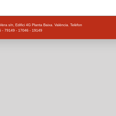
era s/n, Edifici 4G Planta Baixa. València. Telèfon
6 - 79149 - 17046 - 19149