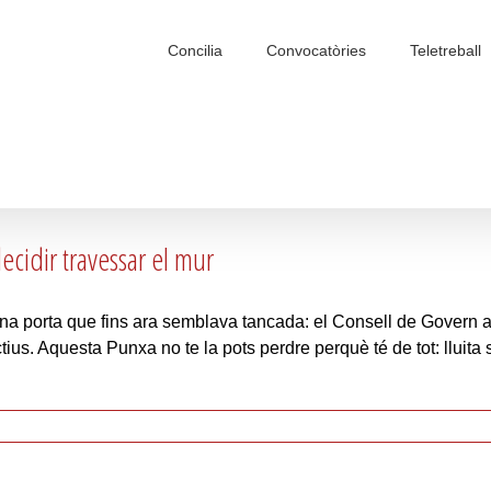
Search
for:
Concilia
Convocatòries
Teletreball
cidir travessar el mur
a porta que fins ara semblava tancada: el Consell de Govern as
ius. Aquesta Punxa no te la pots perdre perquè té de tot: lluita s