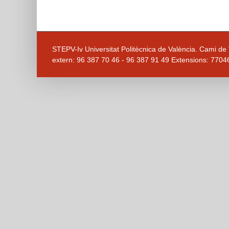
STEPV-Iv Universitat Politècnica de València. Cami de V
extern: 96 387 70 46 - 96 387 91 49 Extensions: 7704