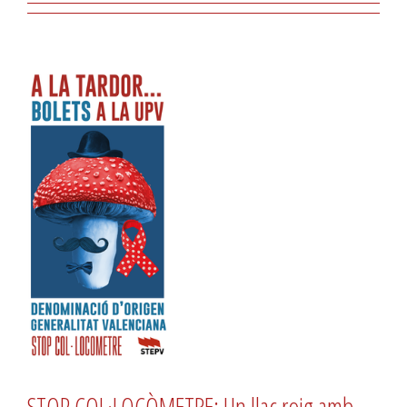
STOP COL·LOCÒMETRE: Un llaç roig amb