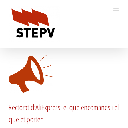
Skip
to
content
Rectorat d’AliExpress: el que encomanes i el
que et porten